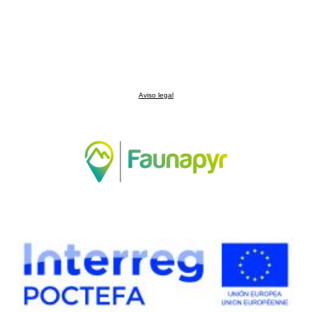
Aviso legal