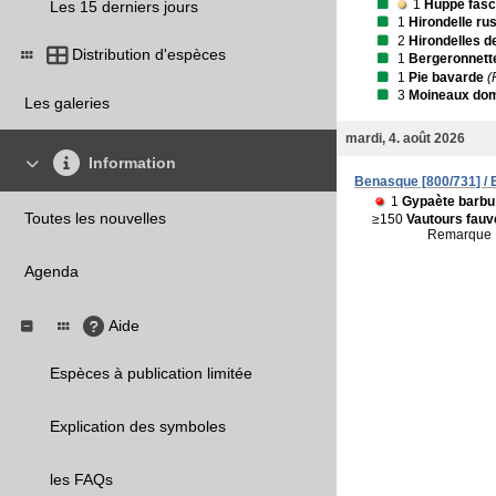
1
Huppe fasc
Les 15 derniers jours
1
Hirondelle ru
2
Hirondelles d
Distribution d'espèces
1
Bergeronnette
1
Pie bavarde
(
3
Moineaux do
Les galeries
mardi, 4. août 2026
Information
Benasque [800/731] /
1
Gypaète barbu
Toutes les nouvelles
≥150
Vautours fauv
Remarque 
Agenda
Aide
Espèces à publication limitée
Explication des symboles
les FAQs