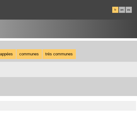
fr
en
es
appées
communes
très communes