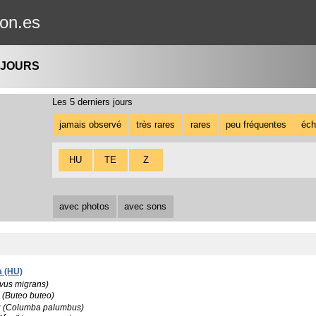
gon.es
 JOURS
Les 5 derniers jours
jamais observé
très rares
rares
peu fréquentes
éch
HU
TE
Z
avec photos
avec sons
a (HU)
lvus migrans)
(Buteo buteo)
r
(Columba palumbus)