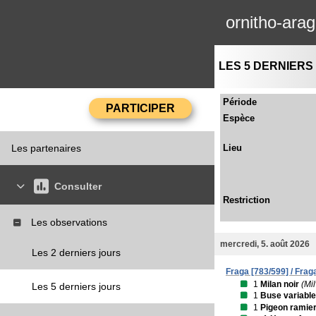
ornitho-ara
LES 5 DERNIERS
Période
Espèce
Les partenaires
Lieu
Consulter
Restriction
Les observations
mercredi, 5. août 2026
Les 2 derniers jours
Fraga [783/599] / Frag
1
Milan noir
(Mi
Les 5 derniers jours
1
Buse variable
1
Pigeon ramie