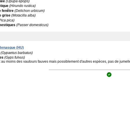
iée
(Upupa epops)
stique
(Hirundo rustica)
e fenêtre
(Delichon urbicum)
 grise
(Motacilla alba)
Pica pica)
mestiques
(Passer domesticus)
 Benasque (HU)
(Gypaetus barbatus)
es
(Gyps fulvus)
:
au moins des vautours fauves mais possiblement d'autres espèces, pas de jumelle