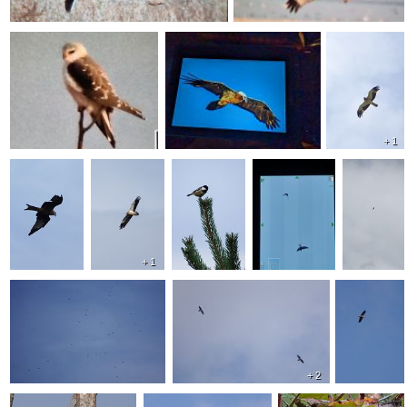
+ 1
+ 1
+ 2