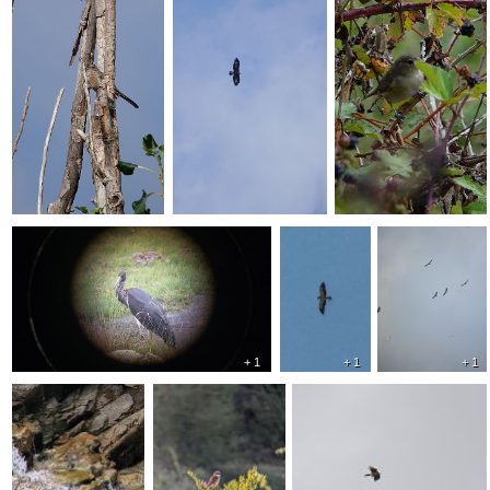
+ 1
+ 1
+ 1